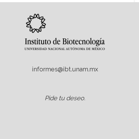
informes@ibt.unam.mx
Pide tu deseo
.