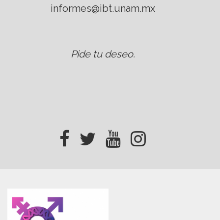
informes@ibt.unam.mx
Pide tu deseo
.