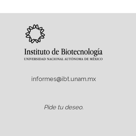
informes@ibt.unam.mx
Pide tu deseo
.