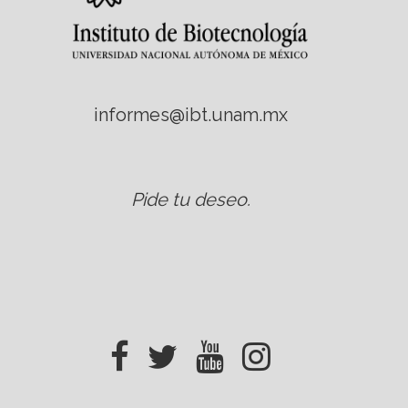
informes@ibt.unam.mx
Pide tu deseo
.