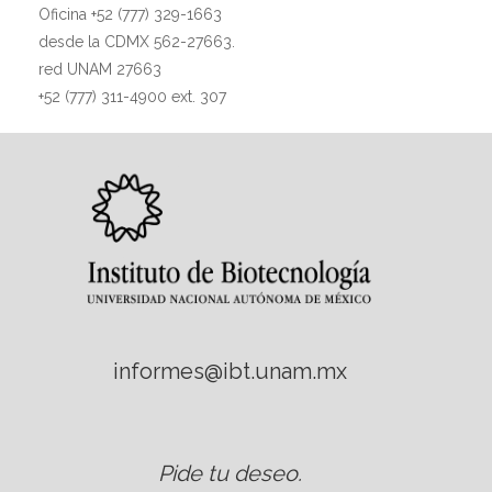
Oficina +52 (777) 329-1663
desde la CDMX 562-27663.
red UNAM 27663
+52 (777) 311-4900 ext. 307
informes@ibt.unam.mx
Pide tu deseo
.